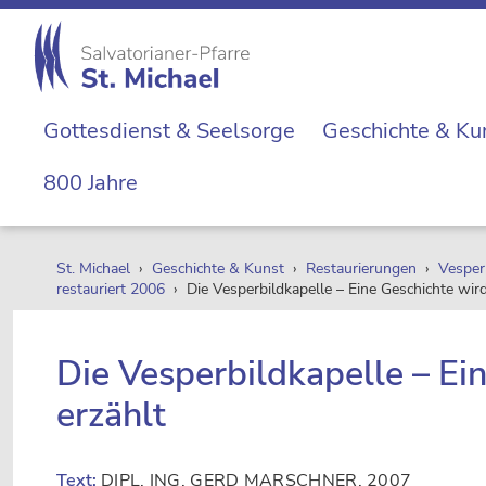
Zur
Skip
Zur
Zur
Hauptnavigation
to
Hauptsidebar
Fußzeile
springen
main
springen
springen
St.
content
Die
Michael
Gottesdienst & Seelsorge
Geschichte & Ku
Michaelerkirche
im
800 Jahre
Zentrum
Wiens
St. Michael
›
Geschichte & Kunst
›
Restaurierungen
›
Vesper
restauriert 2006
› Die Vesperbildkapelle – Eine Geschichte wird
Die Vesperbildkapelle – Ei
erzählt
Text:
DIPL. ING. GERD MARSCHNER, 2007