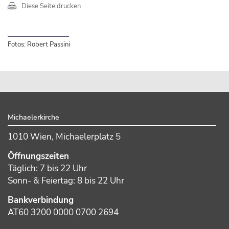
Diese Seite drucken
Fotos: Robert Passini
sidebar
Footer
Michaelerkirche
1010 Wien, Michaelerplatz 5
Öffnungszeiten
Täglich: 7 bis 22 Uhr
Sonn- & Feiertag: 8 bis 22 Uhr
Bankverbindung
AT60 3200 0000 0700 2694