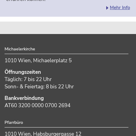
Inf
Mehr Info
zu
Pl
CD
un
Lit
Footer
Michaelerkirche
1010 Wien, Michaelerplatz 5
Öffnungszeiten
Täglich: 7 bis 22 Uhr
Sonn- & Feiertag: 8 bis 22 Uhr
Bankverbindung
AT60 3200 0000 0700 2694
Pfarrbüro
1010 Wien, Habsburgergasse 12