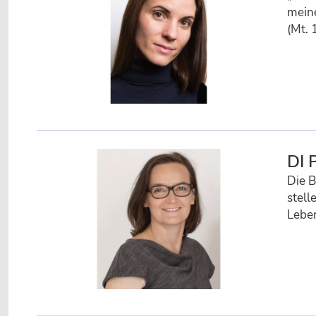
meine
(Mt. 
DI 
Die B
stell
Leben