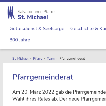
Zur
Skip
Zur
Zur
Hauptnavigation
to
Hauptsidebar
Fußzeile
springen
main
springen
springen
St.
content
Die
Michael
Gottesdienst & Seelsorge
Geschichte & Ku
Michaelerkirche
im
800 Jahre
Zentrum
Wiens
St. Michael
›
Pfarre
›
Team
› Pfarrgemeinderat
Pfarrgemeinderat
Am 20. März 2022 gab die Pfarrgemeinde S
Wahl ihres Rates ab. Der neue Pfarrgemein