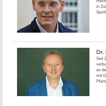
möcht
in Zu
Spiri
Dr.
Seit 
verbu
an de
mit G
Pfarr