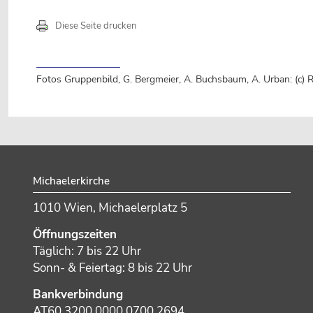
Diese Seite drucken
Fotos Gruppenbild, G. Bergmeier, A. Buchsbaum, A. Urban: (c) Rob
Footer
Michaelerkirche
1010 Wien, Michaelerplatz 5
Öffnungszeiten
Täglich: 7 bis 22 Uhr
Sonn- & Feiertag: 8 bis 22 Uhr
Bankverbindung
AT60 3200 0000 0700 2694