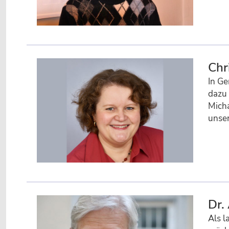
Chr
In Ge
dazu 
Micha
unser
Dr.
Als l