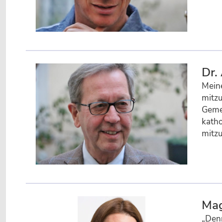
Dr.
Meine
mitzu
Gemei
katho
mitzu
Mag
„Denn