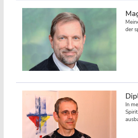
Mag
Meine
der s
Dip
In me
Spiri
ausb