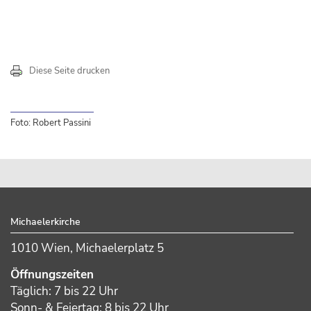
Diese Seite drucken
Foto: Robert Passini
sidebar
Footer
Michaelerkirche
1010 Wien, Michaelerplatz 5
Öffnungszeiten
Täglich: 7 bis 22 Uhr
Sonn- & Feiertag: 8 bis 22 Uhr