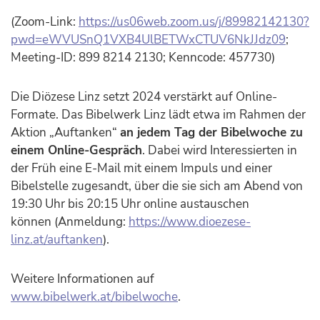
(Zoom-Link:
https://us06web.zoom.us/j/89982142130?
pwd=eWVUSnQ1VXB4UlBETWxCTUV6NkJJdz09
;
Meeting-ID: 899 8214 2130; Kenncode: 457730)
Die Diözese Linz setzt 2024 verstärkt auf Online-
Formate. Das Bibelwerk Linz lädt etwa im Rahmen der
Aktion „Auftanken“
an jedem Tag der Bibelwoche zu
einem Online-Gespräch
. Dabei wird Interessierten in
der Früh eine E-Mail mit einem Impuls und einer
Bibelstelle zugesandt, über die sie sich am Abend von
19:30 Uhr bis 20:15 Uhr online austauschen
können (Anmeldung:
https://www.dioezese-
linz.at/auftanken
).
Weitere Informationen auf
www.bibelwerk.at/bibelwoche
.