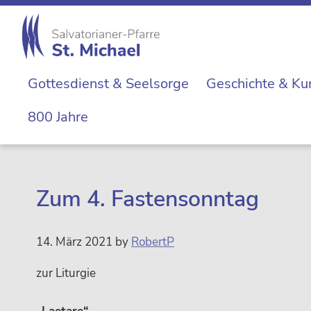
Zur
Skip
Zur
Zur
Hauptnavigation
to
Hauptsidebar
Fußzeile
springen
main
springen
springen
St.
content
Die
Michael
Gottesdienst & Seelsorge
Geschichte & Ku
Michaelerkirche
im
800 Jahre
Zentrum
Wiens
Zum 4. Fastensonntag
14. März 2021
by
RobertP
zur Liturgie