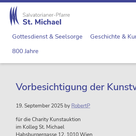
Zur
Skip
Zur
Zur
Hauptnavigation
to
Hauptsidebar
Fußzeile
springen
main
springen
springen
St.
content
Die
Michael
Gottesdienst & Seelsorge
Geschichte & Ku
Michaelerkirche
im
800 Jahre
Zentrum
Wiens
Vorbesichtigung der Kunst
19. September 2025
by
RobertP
für die Charity Kunstauktion
im Kolleg St. Michael
Habsburgergasse 12, 1010 Wien