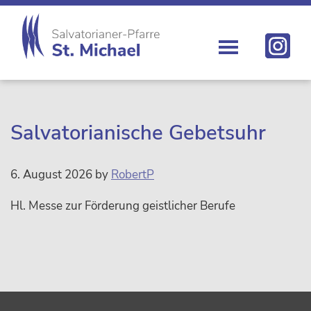
Zur
Skip
Zur
Zur
Hauptnavigation
to
Hauptsidebar
Fußzeile
springen
main
springen
springen
content
St.
Die
Michael
Michaelerkirche
im
Zentrum
Salvatorianische Gebetsuhr
Wiens
6. August 2026
by
RobertP
Hl. Messe zur Förderung geistlicher Berufe
sidebar
Footer