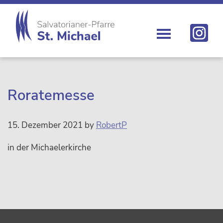
Zur
Skip
Zur
Zur
Hauptnavigation
to
Hauptsidebar
Fußzeile
springen
main
springen
springen
content
St.
Die
Michael
Michaelerkirche
im
Zentrum
Roratemesse
Wiens
15. Dezember 2021
by
RobertP
in der Michaelerkirche
sidebar
Footer