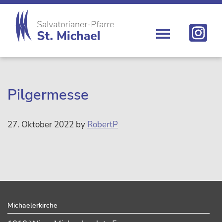
Zur
Skip
Zur
Zur
Hauptnavigation
to
Hauptsidebar
Fußzeile
springen
main
springen
springen
content
St.
Die
Michael
Michaelerkirche
im
Zentrum
Pilgermesse
Wiens
27. Oktober 2022
by
RobertP
sidebar
Footer
Michaelerkirche