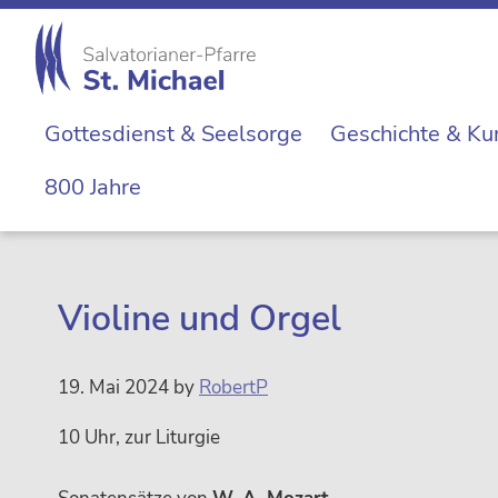
Zur
Skip
Zur
Zur
Hauptnavigation
to
Hauptsidebar
Fußzeile
springen
main
springen
springen
St.
content
Die
Michael
Gottesdienst & Seelsorge
Geschichte & Ku
Michaelerkirche
im
800 Jahre
Zentrum
Wiens
Violine und Orgel
19. Mai 2024
by
RobertP
10 Uhr, zur Liturgie