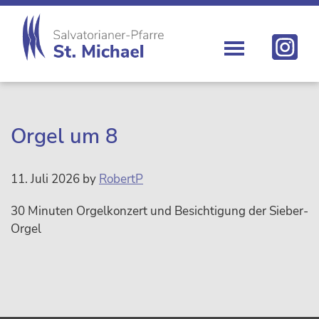
Zur
Skip
Zur
Zur
Hauptnavigation
to
Hauptsidebar
Fußzeile
springen
main
springen
springen
content
St.
Die
Michael
Michaelerkirche
im
Zentrum
Orgel um 8
Wiens
11. Juli 2026
by
RobertP
30 Minuten Orgelkonzert und Besichtigung der Sieber-
Orgel
sidebar