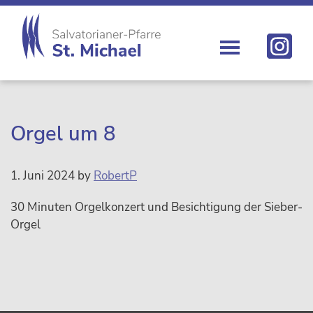
Zur
Skip
Zur
Zur
Hauptnavigation
to
Hauptsidebar
Fußzeile
springen
main
springen
springen
content
St.
Die
Michael
Michaelerkirche
im
Zentrum
Orgel um 8
Wiens
1. Juni 2024
by
RobertP
30 Minuten Orgelkonzert und Besichtigung der Sieber-
Orgel
sidebar