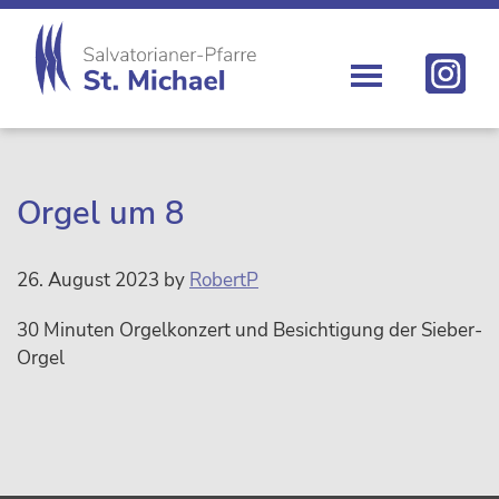
Zur
Skip
Zur
Zur
Hauptnavigation
to
Hauptsidebar
Fußzeile
springen
main
springen
springen
content
St.
Die
Michael
Michaelerkirche
im
Zentrum
Orgel um 8
Wiens
26. August 2023
by
RobertP
30 Minuten Orgelkonzert und Besichtigung der Sieber-
Orgel
sidebar