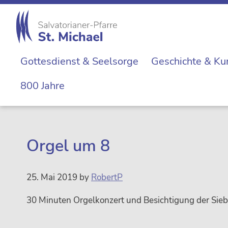
Zur
Skip
Zur
Zur
Hauptnavigation
to
Hauptsidebar
Fußzeile
springen
main
springen
springen
St.
content
Die
Michael
Gottesdienst & Seelsorge
Geschichte & Ku
Michaelerkirche
im
800 Jahre
Zentrum
Wiens
Orgel um 8
25. Mai 2019
by
RobertP
30 Minuten Orgelkonzert und Besichtigung der Sie