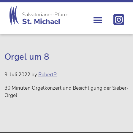
Zur
Skip
Zur
Zur
Hauptnavigation
to
Hauptsidebar
Fußzeile
springen
main
springen
springen
content
St.
Die
Michael
Michaelerkirche
im
Zentrum
Orgel um 8
Wiens
9. Juli 2022
by
RobertP
30 Minuten Orgelkonzert und Besichtigung der Sieber-
Orgel
sidebar