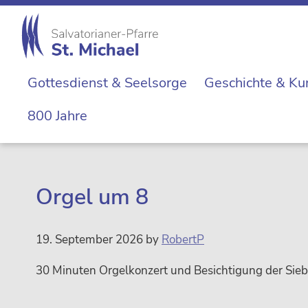
Zur
Skip
Zur
Zur
Hauptnavigation
to
Hauptsidebar
Fußzeile
springen
main
springen
springen
St.
content
Die
Michael
Gottesdienst & Seelsorge
Geschichte & Ku
Michaelerkirche
im
800 Jahre
Zentrum
Wiens
Orgel um 8
19. September 2026
by
RobertP
30 Minuten Orgelkonzert und Besichtigung der Sie