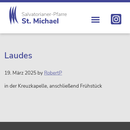
Zur
Skip
Zur
Zur
Hauptnavigation
to
Hauptsidebar
Fußzeile
springen
main
springen
springen
content
St.
Die
Michael
Michaelerkirche
im
Zentrum
Laudes
Wiens
19. März 2025
by
RobertP
in der Kreuzkapelle, anschließend Frühstück
sidebar
Footer