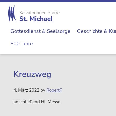
Zur
Skip
Zur
Zur
Hauptnavigation
to
Hauptsidebar
Fußzeile
springen
main
springen
springen
St.
content
Die
Michael
Gottesdienst & Seelsorge
Geschichte & Ku
Michaelerkirche
im
800 Jahre
Zentrum
Wiens
Kreuzweg
4. März 2022
by
RobertP
anschließend Hl. Messe