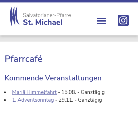
Zur
Skip
Zur
Zur
Hauptnavigation
to
Hauptsidebar
Fußzeile
springen
main
springen
springen
content
St.
Die
Michael
Michaelerkirche
im
Zentrum
Pfarrcafé
Wiens
Kommende Veranstaltungen
Mariä Himmelfahrt
- 15.08. - Ganztägig
1. Adventsonntag
- 29.11. - Ganztägig