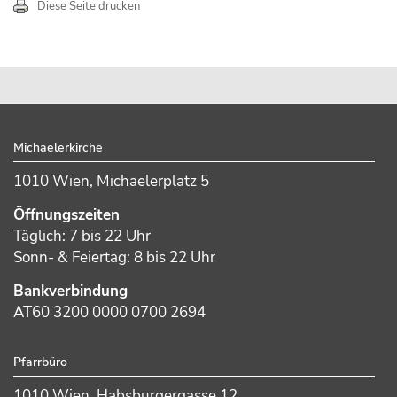
Diese Seite drucken
sidebar
Footer
Michaelerkirche
1010 Wien, Michaelerplatz 5
Öffnungszeiten
Täglich: 7 bis 22 Uhr
Sonn- & Feiertag: 8 bis 22 Uhr
Bankverbindung
AT60 3200 0000 0700 2694
Pfarrbüro
1010 Wien, Habsburgergasse 12