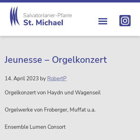
Zur
Skip
Zur
Zur
Hauptnavigation
to
Hauptsidebar
Fußzeile
springen
main
springen
springen
content
St.
Die
Michael
Michaelerkirche
im
Zentrum
Jeunesse – Orgelkonzert
Wiens
14. April 2023
by
RobertP
Orgelkonzert von Haydn und Wagenseil
Orgelwerke von Froberger, Muffat u.a.
Ensemble Lumen Consort