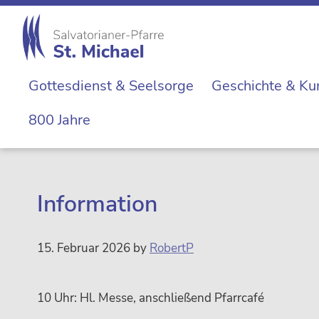
Zur
Skip
Zur
Zur
Hauptnavigation
to
Hauptsidebar
Fußzeile
springen
main
springen
springen
St.
content
Die
Michael
Gottesdienst & Seelsorge
Geschichte & Ku
Michaelerkirche
im
800 Jahre
Zentrum
Wiens
Information
15. Februar 2026
by
RobertP
10 Uhr: Hl. Messe, anschließend Pfarrcafé