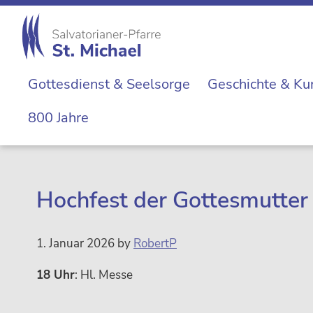
Zur
Skip
Zur
Zur
Hauptnavigation
to
Hauptsidebar
Fußzeile
springen
main
springen
springen
St.
content
Die
Michael
Gottesdienst & Seelsorge
Geschichte & Ku
Michaelerkirche
im
800 Jahre
Zentrum
Wiens
Hochfest der Gottesmutter
1. Januar 2026
by
RobertP
18 Uhr
: Hl. Messe