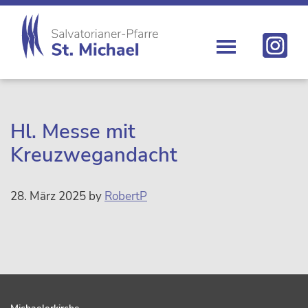
Zur
Skip
Zur
Zur
Hauptnavigation
to
Hauptsidebar
Fußzeile
springen
main
springen
springen
content
St.
Die
Michael
Michaelerkirche
im
Zentrum
Hl. Messe mit
Wiens
Kreuzwegandacht
28. März 2025
by
RobertP
sidebar
Footer