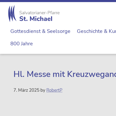
Zur
Skip
Zur
Zur
Hauptnavigation
to
Hauptsidebar
Fußzeile
springen
main
springen
springen
St.
content
Die
Michael
Gottesdienst & Seelsorge
Geschichte & Ku
Michaelerkirche
im
800 Jahre
Zentrum
Wiens
Hl. Messe mit Kreuzwegan
7. März 2025
by
RobertP