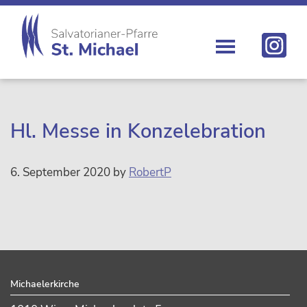
Zur
Skip
Zur
Zur
Hauptnavigation
to
Hauptsidebar
Fußzeile
springen
main
springen
springen
content
St.
Die
Michael
Michaelerkirche
im
Zentrum
Hl. Messe in Konzelebration
Wiens
6. September 2020
by
RobertP
sidebar
Footer
Michaelerkirche