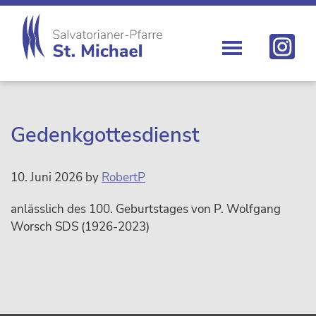
Zur
Skip
Zur
Zur
Hauptnavigation
to
Hauptsidebar
Fußzeile
springen
main
springen
springen
content
St.
Die
Michael
Michaelerkirche
im
Zentrum
Gedenkgottesdienst
Wiens
10. Juni 2026
by
RobertP
anlässlich des 100. Geburtstages von P. Wolfgang
Worsch SDS (1926-2023)
sidebar