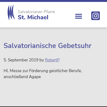
Zur
Skip
Zur
Zur
Hauptnavigation
to
Hauptsidebar
Fußzeile
springen
main
springen
springen
content
St.
Die
Michael
Michaelerkirche
im
Zentrum
Salvatorianische Gebetsuhr
Wiens
5. September 2019
by
RobertP
Hl. Messe zur Förderung geistlicher Berufe,
anschließend Agape
sidebar