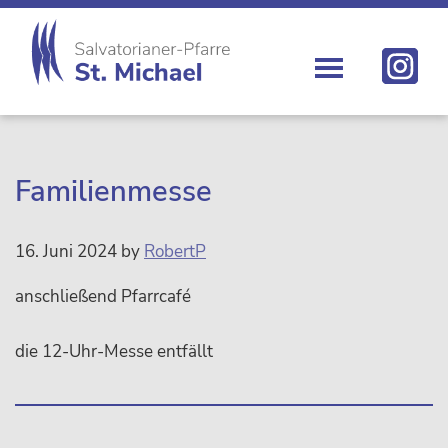
Zur
Skip
Zur
Zur
Hauptnavigation
to
Hauptsidebar
Fußzeile
springen
main
springen
springen
content
St.
Die
Michael
Michaelerkirche
im
Zentrum
Familienmesse
Wiens
16. Juni 2024
by
RobertP
anschließend Pfarrcafé
die 12-Uhr-Messe entfällt