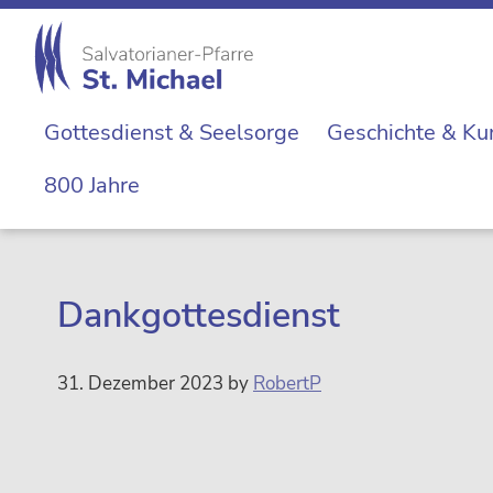
Zur
Skip
Zur
Zur
Hauptnavigation
to
Hauptsidebar
Fußzeile
springen
main
springen
springen
St.
content
Die
Michael
Gottesdienst & Seelsorge
Geschichte & Ku
Michaelerkirche
im
800 Jahre
Zentrum
Wiens
Dankgottesdienst
31. Dezember 2023
by
RobertP