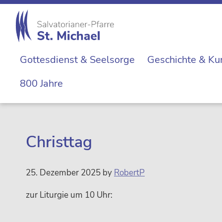
Zur
Skip
Zur
Zur
Hauptnavigation
to
Hauptsidebar
Fußzeile
springen
main
springen
springen
St.
content
Die
Michael
Gottesdienst & Seelsorge
Geschichte & Ku
Michaelerkirche
im
800 Jahre
Zentrum
Wiens
Christtag
25. Dezember 2025
by
RobertP
zur Liturgie um 10 Uhr: