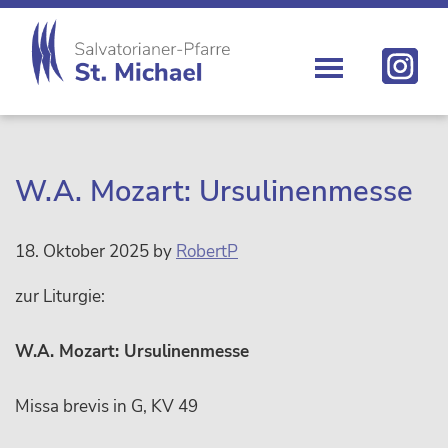
Zur
Skip
Zur
Zur
Hauptnavigation
to
Hauptsidebar
Fußzeile
springen
main
springen
springen
content
St.
Die
Michael
Michaelerkirche
im
Zentrum
W.A. Mozart: Ursulinenmesse
Wiens
18. Oktober 2025
by
RobertP
zur Liturgie:
W.A. Mozart: Ursulinenmesse
Missa brevis in G, KV 49