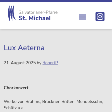
Zur
Skip
Zur
Zur
Hauptnavigation
to
Hauptsidebar
Fußzeile
springen
main
springen
springen
content
St.
Die
Michael
Michaelerkirche
im
Zentrum
Lux Aeterna
Wiens
21. August 2025
by
RobertP
Chorkonzert
Werke von Brahms, Bruckner, Britten, Mendelssohn,
Schütz u.a.