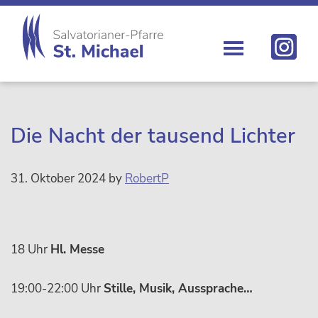
Zur
Skip
Zur
Zur
Hauptnavigation
to
Hauptsidebar
Fußzeile
springen
main
springen
springen
content
St.
Die
Michael
Michaelerkirche
im
Zentrum
Die Nacht der tausend Lichter
Wiens
31. Oktober 2024
by
RobertP
18 Uhr
Hl. Messe
19:00-22:00 Uhr
Stille, Musik, Aussprache…