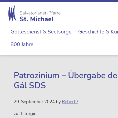
Zur
Skip
Zur
Zur
Hauptnavigation
to
Hauptsidebar
Fußzeile
springen
main
springen
springen
St.
content
Die
Michael
Gottesdienst & Seelsorge
Geschichte & Ku
Michaelerkirche
im
800 Jahre
Zentrum
Wiens
Patrozinium – Übergabe der
Gál SDS
29. September 2024
by
RobertP
zur Liturgie: