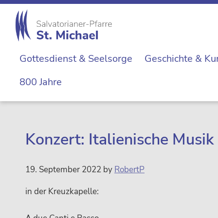
Zur
Skip
Zur
Zur
Hauptnavigation
to
Hauptsidebar
Fußzeile
springen
main
springen
springen
St.
content
Die
Michael
Gottesdienst & Seelsorge
Geschichte & Ku
Michaelerkirche
im
800 Jahre
Zentrum
Wiens
Konzert: Italienische Musi
19. September 2022
by
RobertP
in der Kreuzkapelle: