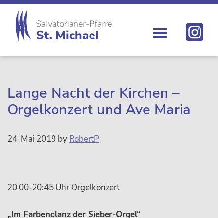
Zur
Skip
Zur
Zur
Hauptnavigation
to
Hauptsidebar
Fußzeile
springen
main
springen
springen
content
St.
Die
Michael
Michaelerkirche
im
Zentrum
Lange Nacht der Kirchen –
Wiens
Orgelkonzert und Ave Maria
24. Mai 2019
by
RobertP
20:00-20:45 Uhr Orgelkonzert
„Im Farbenglanz der Sieber-Orgel“