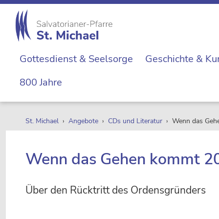
Zur
Skip
Zur
Zur
Hauptnavigation
to
Hauptsidebar
Fußzeile
springen
main
springen
springen
St.
content
Die
Michael
Gottesdienst & Seelsorge
Geschichte & Ku
Michaelerkirche
im
800 Jahre
Zentrum
Wiens
St. Michael
›
Angebote
›
CDs und Literatur
› Wenn das Geh
Wenn das Gehen kommt 2
Über den Rücktritt des Ordensgründers